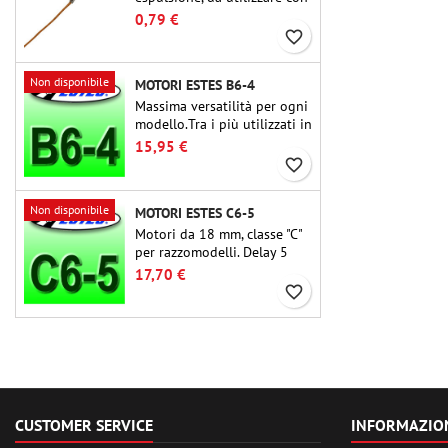
altimetri o altri dispositivi
0,79 €
elettronici.
favorite_border
Non disponibile
MOTORI ESTES B6-4
Massima versatilità per ogni
modello.Tra i più utilizzati in
assoluto, l'Estes B6-4 è il
15,95 €
motore adatto per la grande
favorite_border
maggioranza dei
razzomodelli Estes e simili.
Non disponibile
MOTORI ESTES C6-5
Motori da 18 mm, classe "C"
per razzomodelli. Delay 5
secondi, adatti per
17,70 €
razzomodelli monostadio.
favorite_border
CUSTOMER SERVICE
INFORMAZIO