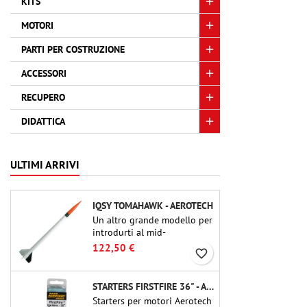
KITS
MOTORI
PARTI PER COSTRUZIONE
ACCESSORI
RECUPERO
DIDATTICA
ULTIMI ARRIVI
IQSY TOMAHAWK - AEROTECH
Un altro grande modello per
introdurti al mid-
power.Riproduzione in scala
122,50 €
favorite_border
di un famoso razzo-sonda,
dalle dimensioni contenute
e adatto per passare a kit di
STARTERS FIRSTFIRE 36" - AEROTECH
livello superiore.
Starters per motori Aerotech