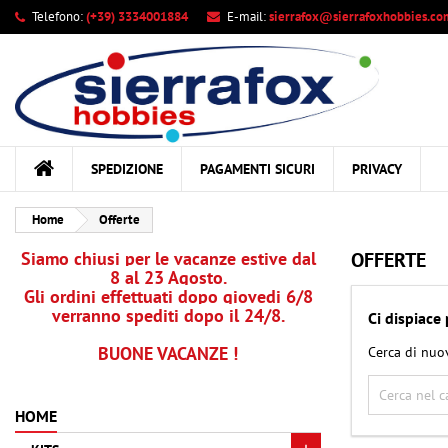
Telefono:
(+39) 3334001884
E-mail:
sierrafox@sierrafoxhobbies.co
Le
((
Cr
A
add_circle_outline
((c
Dev
Nom
des
SPEDIZIONE
PAGAMENTI SICURI
PRIVACY
Home
Offerte
Siamo chiusi per le vacanze estive dal
OFFERTE
8 al 23 Agosto.
Gli ordini effettuati dopo giovedi 6/8
verranno spediti dopo il 24/8.
Ci dispiace
BUONE VACANZE !
Cerca di nuo
HOME