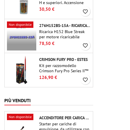
H e superiori. Accensione
affidabile di motori fino a 91
30,50 €
favorite_border
cm di lunghezza.
Non disponibile
276H152BS-15A - RICARICA 38MM CTI
Ricarica H152 Blue Streak
per motore ricaricabile
Cesaroni P38-2G. Il delay di
78,50 €
favorite_border
15 secondi è regolabile
tramite lo strumento ProDAT
38
CRIMSON FURY PRO - ESTES
Kit per razzomodello
Crimson Fury Pro Series II™
per motori da 29 mm di tipo
126,90 €
favorite_border
E, F e G. Progettato per
modellisti esperti, Crimson
Fury offre lanci emozionanti,
recuperi fluidi e
PIÙ VENDUTI
un'esperienza di costruzione
raffinata quanto i voli stessi.
Non disponibile
ACCENDITORE PER CARICA DI ESPULSIONE (CHIP-TYPE)
Starter per cariche di
espulsione, da utilizzare con