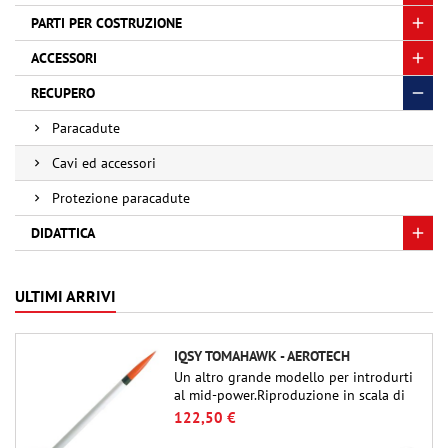
PARTI PER COSTRUZIONE
ACCESSORI
RECUPERO
Paracadute
Cavi ed accessori
Protezione paracadute
DIDATTICA
ULTIMI ARRIVI
IQSY TOMAHAWK - AEROTECH
Un altro grande modello per introdurti
al mid-power.Riproduzione in scala di
un famoso razzo-sonda, dalle dimensioni
122,50 €
contenute e adatto per passare a kit di