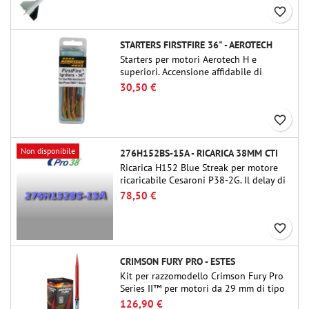
livello superiore.
favorite_border
STARTERS FIRSTFIRE 36" - AEROTECH
Starters per motori Aerotech H e
superiori. Accensione affidabile di
motori fino a 91 cm di lunghezza.
30,50 €
favorite_border
Non disponibile
276H152BS-15A - RICARICA 38MM CTI
Ricarica H152 Blue Streak per motore
ricaricabile Cesaroni P38-2G. Il delay di
15 secondi è regolabile tramite lo
78,50 €
strumento ProDAT 38
favorite_border
CRIMSON FURY PRO - ESTES
Kit per razzomodello Crimson Fury Pro
Series II™ per motori da 29 mm di tipo
E, F e G. Progettato per modellisti
126,90 €