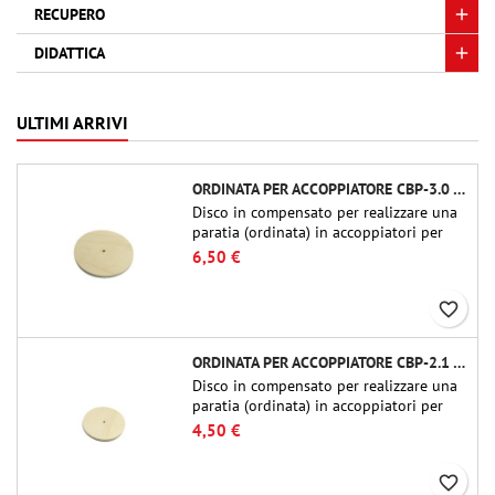
RECUPERO
DIDATTICA
ULTIMI ARRIVI
ORDINATA PER ACCOPPIATORE CBP-3.0 - PUBLIC MISSILES LTD.
Disco in compensato per realizzare una
paratia (ordinata) in accoppiatori per
tubi Public Missiles Ltd. da 54 mm (PT-
6,50 €
2.1 o QT-2.1)
favorite_border
ORDINATA PER ACCOPPIATORE CBP-2.1 - PUBLIC MISSILES LTD.
Disco in compensato per realizzare una
paratia (ordinata) in accoppiatori per
tubi Public Missiles Ltd. da 54 mm (PT-
4,50 €
2.1 o QT-2.1)
favorite_border