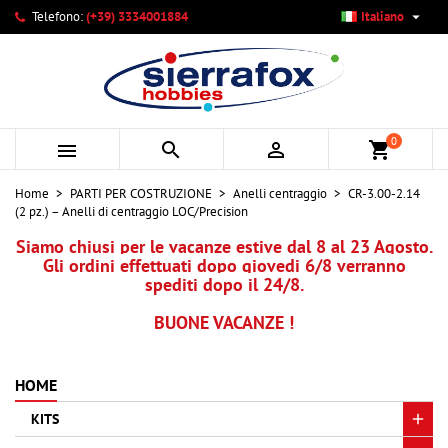

Telefono:
(+39) 3334001884
Italiano
×
×
×
Le mie liste di desideri
Crea lista dei desideri
Accedi
add_circle_outline
Crea nuova lista
Devi avere effettuato l'accesso per salvare dei prodotti
Nome lista dei desideri
nella tua lista dei desideri.
0



shopping_cart
Annulla
Accedi
Home
PARTI PER COSTRUZIONE
Anelli centraggio
CR-3.00-2.14
Annulla
Crea lista dei desideri
(2 pz.) – Anelli di centraggio LOC/Precision
Siamo chiusi per le vacanze estive dal 8 al 23 Agosto.
Gli ordini effettuati dopo giovedi 6/8 verranno
spediti dopo il 24/8.
BUONE VACANZE !
HOME
KITS