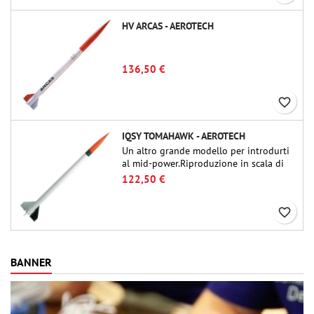
HV ARCAS - AEROTECH
136,50 €
favorite_border
IQSY TOMAHAWK - AEROTECH
Un altro grande modello per introdurti
al mid-power.Riproduzione in scala di
un famoso razzo-sonda, dalle dimensioni
122,50 €
contenute e adatto per passare a kit di
livello superiore.
favorite_border
BANNER