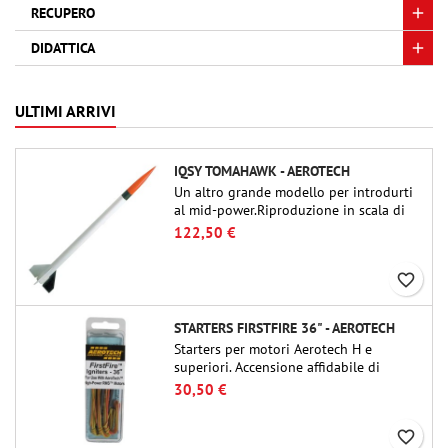
RECUPERO
DIDATTICA
ULTIMI ARRIVI
IQSY TOMAHAWK - AEROTECH
Un altro grande modello per introdurti
al mid-power.Riproduzione in scala di
un famoso razzo-sonda, dalle dimensioni
122,50 €
contenute e adatto per passare a kit di
livello superiore.
favorite_border
STARTERS FIRSTFIRE 36" - AEROTECH
Starters per motori Aerotech H e
superiori. Accensione affidabile di
motori fino a 91 cm di lunghezza.
30,50 €
favorite_border