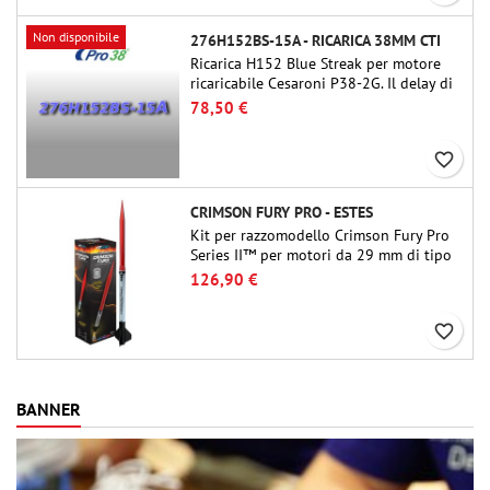
Non disponibile
276H152BS-15A - RICARICA 38MM CTI
Ricarica H152 Blue Streak per motore
ricaricabile Cesaroni P38-2G. Il delay di
15 secondi è regolabile tramite lo
78,50 €
strumento ProDAT 38
favorite_border
CRIMSON FURY PRO - ESTES
Kit per razzomodello Crimson Fury Pro
Series II™ per motori da 29 mm di tipo
E, F e G. Progettato per modellisti
126,90 €
esperti, Crimson Fury offre lanci
emozionanti, recuperi fluidi e
favorite_border
un'esperienza di costruzione raffinata
quanto i voli stessi.
BANNER