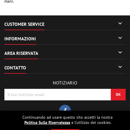
mani.

CUSTOMER SERVICE

INFORMAZIONI

AREA RISERVATA

CONTATTO
NOTIZIARIO
Continuando ad usare questo sito accetti la nostra
Politica Sulla Riservatezza
e l'utilizzo dei cookies.
© Copyright 2026 Sierrafox Hobbies - Model rocket shop, high power