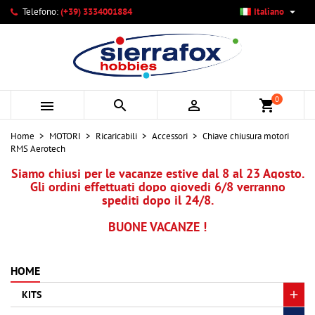

Telefono:
(+39) 3334001884
Italiano
×
×
×
Le mie liste di desideri
Crea lista dei desideri
Accedi
add_circle_outline
Crea nuova lista
Devi avere effettuato l'accesso per salvare dei prodotti
Nome lista dei desideri
nella tua lista dei desideri.
0



shopping_cart
Annulla
Accedi
Home
MOTORI
Ricaricabili
Accessori
Chiave chiusura motori
Annulla
Crea lista dei desideri
RMS Aerotech
Siamo chiusi per le vacanze estive dal 8 al 23 Agosto.
Gli ordini effettuati dopo giovedi 6/8 verranno
spediti dopo il 24/8.
BUONE VACANZE !
HOME
KITS