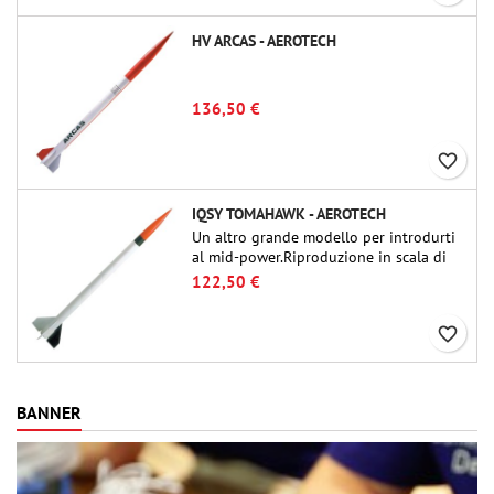
HV ARCAS - AEROTECH
136,50 €
favorite_border
IQSY TOMAHAWK - AEROTECH
Un altro grande modello per introdurti
al mid-power.Riproduzione in scala di
un famoso razzo-sonda, dalle dimensioni
122,50 €
contenute e adatto per passare a kit di
livello superiore.
favorite_border
BANNER