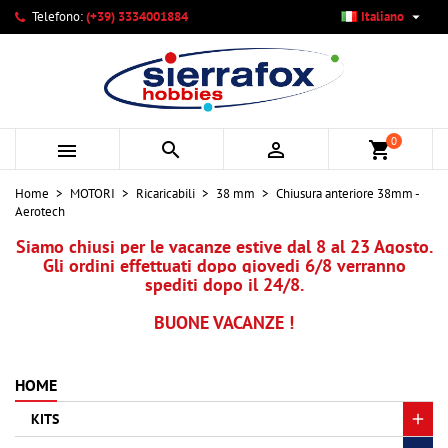

Telefono:
(+39) 3334001884
Italiano
×
×
×
Le mie liste di desideri
Crea lista dei desideri
Accedi
add_circle_outline
Crea nuova lista
Devi avere effettuato l'accesso per salvare dei prodotti
Nome lista dei desideri
nella tua lista dei desideri.
0



shopping_cart
Annulla
Accedi
Home
MOTORI
Ricaricabili
38 mm
Chiusura anteriore 38mm -
Annulla
Crea lista dei desideri
Aerotech
Siamo chiusi per le vacanze estive dal 8 al 23 Agosto.
Gli ordini effettuati dopo giovedi 6/8 verranno
spediti dopo il 24/8.
BUONE VACANZE !
HOME
KITS