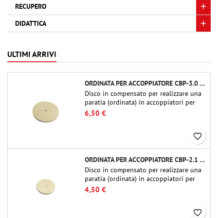
RECUPERO
DIDATTICA
ULTIMI ARRIVI
ORDINATA PER ACCOPPIATORE CBP-3.0 - PUBLIC MISSILES LTD.
Disco in compensato per realizzare una
paratia (ordinata) in accoppiatori per
tubi Public Missiles Ltd. da 54 mm (PT-
6,50 €
2.1 o QT-2.1)
favorite_border
ORDINATA PER ACCOPPIATORE CBP-2.1 - PUBLIC MISSILES LTD.
Disco in compensato per realizzare una
paratia (ordinata) in accoppiatori per
tubi Public Missiles Ltd. da 54 mm (PT-
4,50 €
2.1 o QT-2.1)
favorite_border