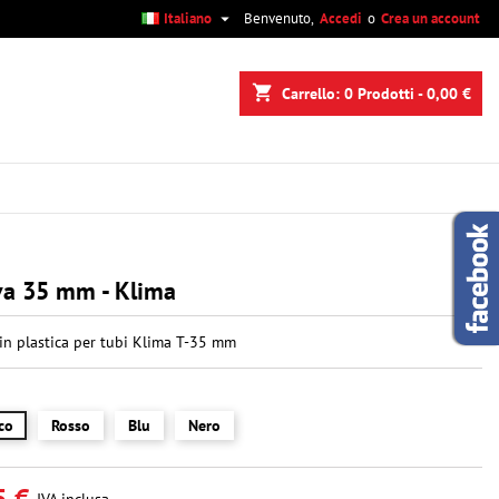

Italiano
Benvenuto,
Accedi
o
Crea un account
×
×
×
shopping_cart
Carrello:
0
Prodotti - 0,00 €
i
i
va 35 mm - Klima
in plastica per tubi Klima T-35 mm
co
Rosso
Blu
Nero
5 €