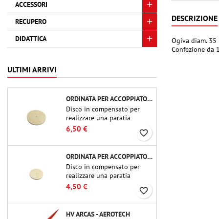
ACCESSORI
DESCRIZIONE
RECUPERO
DIDATTICA
Ogiva diam. 35 
Confezione da 
ULTIMI ARRIVI
ORDINATA PER ACCOPPIATORE CBP-3.0 - PUBLIC MISSILES LTD.
Disco in compensato per
realizzare una paratia
(ordinata) in accoppiatori
6,50 €
favorite_border
per tubi Public Missiles Ltd.
da 54 mm (PT-2.1 o QT-2.1)
ORDINATA PER ACCOPPIATORE CBP-2.1 - PUBLIC MISSILES LTD.
Disco in compensato per
realizzare una paratia
(ordinata) in accoppiatori
4,50 €
favorite_border
per tubi Public Missiles Ltd.
da 54 mm (PT-2.1 o QT-2.1)
HV ARCAS - AEROTECH