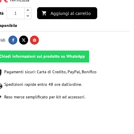
IVA inclusa
Aggiungi al carrello
tà

sponibile
idi
Chiedi informazioni sul prodotto su WhatsApp
Pagamenti sicuri: Carta di Credito, PayPal, Bonifico
Spedizioni rapide entro 48 ore dall'ordine.
Reso merce semplificato per kit ed accessori.