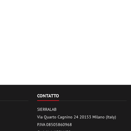
CONTATTO
SIERRALAB
Via Quarto Cagnino 24 20153 Milano (Italy)
P.IVA 08505860968