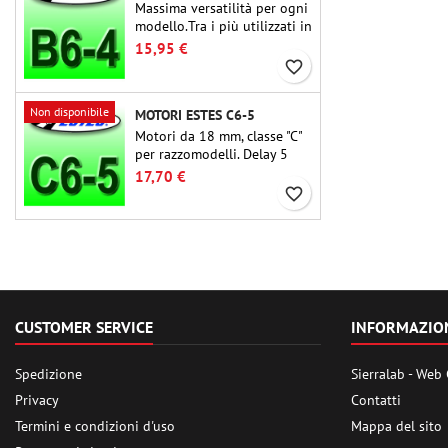
Massima versatilità per ogni
modello.Tra i più utilizzati in
assoluto, l'Estes B6-4 è il
15,95 €
motore adatto per la grande
favorite_border
maggioranza dei
razzomodelli Estes e simili.
Non disponibile
MOTORI ESTES C6-5
Motori da 18 mm, classe "C"
per razzomodelli. Delay 5
secondi, adatti per
17,70 €
razzomodelli monostadio.
favorite_border
CUSTOMER SERVICE
INFORMAZIO
Spedizione
Sierralab - Web
Privacy
Contatti
Termini e condizioni d'uso
Mappa del sito