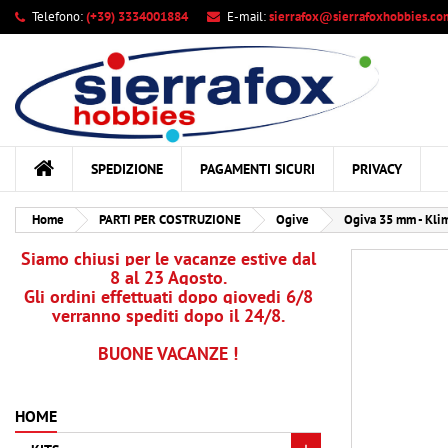
Telefono:
(+39) 3334001884
E-mail:
sierrafox@sierrafoxhobbies.co
Le
Cr
A
add_circle_outline
Dev
Nom
des
SPEDIZIONE
PAGAMENTI SICURI
PRIVACY
Home
PARTI PER COSTRUZIONE
Ogive
Ogiva 35 mm - Kli
Siamo chiusi per le vacanze estive dal
8 al 23 Agosto.
Gli ordini effettuati dopo giovedi 6/8
verranno spediti dopo il 24/8.
BUONE VACANZE !
HOME