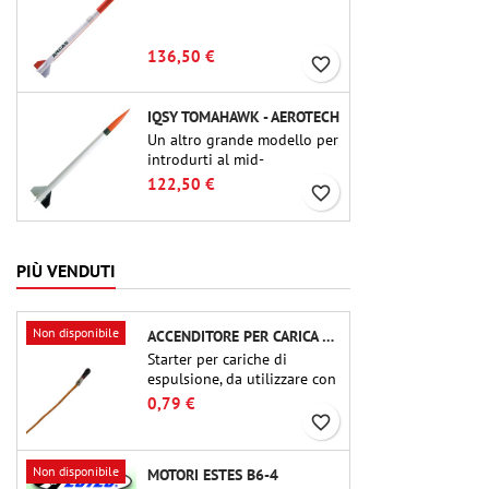
136,50 €
favorite_border
IQSY TOMAHAWK - AEROTECH
Un altro grande modello per
introdurti al mid-
power.Riproduzione in scala
122,50 €
favorite_border
di un famoso razzo-sonda,
dalle dimensioni contenute
e adatto per passare a kit di
livello superiore.
PIÙ VENDUTI
Non disponibile
ACCENDITORE PER CARICA DI ESPULSIONE (CHIP-TYPE)
Starter per cariche di
espulsione, da utilizzare con
altimetri o altri dispositivi
0,79 €
elettronici.
favorite_border
Non disponibile
MOTORI ESTES B6-4