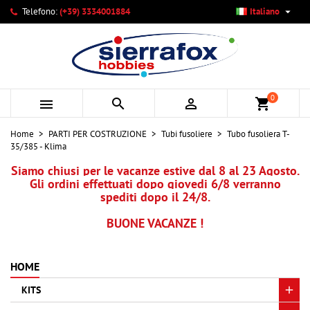

Telefono:
(+39) 3334001884
Italiano
×
×
×
Le mie liste di desideri
Crea lista dei desideri
Accedi
add_circle_outline
Crea nuova lista
Devi avere effettuato l'accesso per salvare dei prodotti
Nome lista dei desideri
nella tua lista dei desideri.
0



shopping_cart
Annulla
Accedi
Home
PARTI PER COSTRUZIONE
Tubi fusoliere
Tubo fusoliera T-
Annulla
Crea lista dei desideri
35/385 - Klima
Siamo chiusi per le vacanze estive dal 8 al 23 Agosto.
Gli ordini effettuati dopo giovedi 6/8 verranno
spediti dopo il 24/8.
BUONE VACANZE !
HOME
KITS