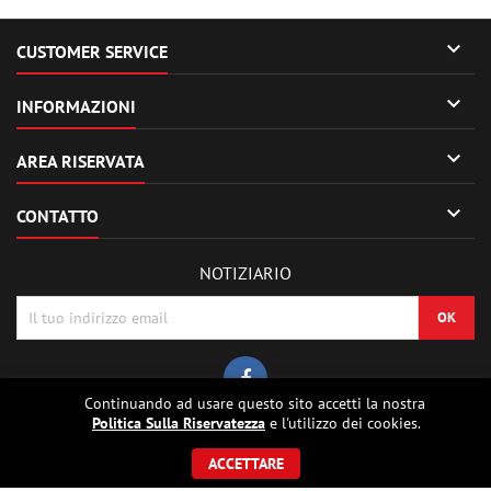

CUSTOMER SERVICE

INFORMAZIONI

AREA RISERVATA

CONTATTO
NOTIZIARIO
Continuando ad usare questo sito accetti la nostra
Politica Sulla Riservatezza
e l'utilizzo dei cookies.
© Copyright 2026 Sierrafox Hobbies - Model rocket shop, high power
rocketry, rocket motors, rocket electronics and building parts.. Tutti i diritti
ACCETTARE
riservati.