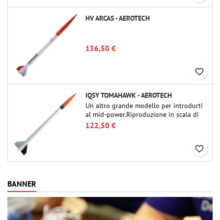
HV ARCAS - AEROTECH
136,50 €
favorite_border
IQSY TOMAHAWK - AEROTECH
Un altro grande modello per introdurti
al mid-power.Riproduzione in scala di
un famoso razzo-sonda, dalle dimensioni
122,50 €
contenute e adatto per passare a kit di
livello superiore.
favorite_border
BANNER