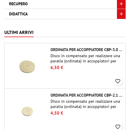
RECUPERO
DIDATTICA
ULTIMI ARRIVI
ORDINATA PER ACCOPPIATORE CBP-3.0 - PUBLIC MISSILES LTD.
Disco in compensato per realizzare una
paratia (ordinata) in accoppiatori per
tubi Public Missiles Ltd. da 54 mm (PT-
6,50 €
2.1 o QT-2.1)
favorite_border
ORDINATA PER ACCOPPIATORE CBP-2.1 - PUBLIC MISSILES LTD.
Disco in compensato per realizzare una
paratia (ordinata) in accoppiatori per
tubi Public Missiles Ltd. da 54 mm (PT-
4,50 €
2.1 o QT-2.1)
favorite_border