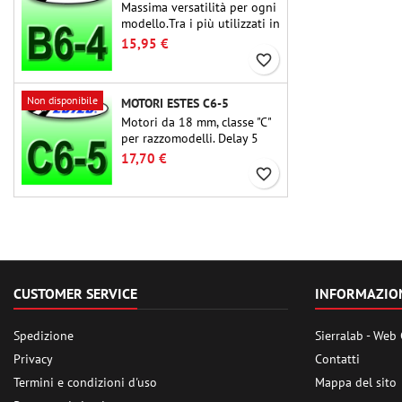
Massima versatilità per ogni
modello.Tra i più utilizzati in
assoluto, l'Estes B6-4 è il
15,95 €
motore adatto per la grande
favorite_border
maggioranza dei
razzomodelli Estes e simili.
Non disponibile
MOTORI ESTES C6-5
Motori da 18 mm, classe "C"
per razzomodelli. Delay 5
secondi, adatti per
17,70 €
razzomodelli monostadio.
favorite_border
CUSTOMER SERVICE
INFORMAZIO
Spedizione
Sierralab - Web
Privacy
Contatti
Termini e condizioni d'uso
Mappa del sito