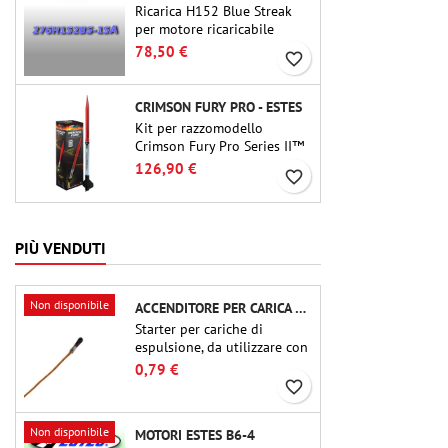
Ricarica H152 Blue Streak
per motore ricaricabile
Cesaroni P38-2G. Il delay di
78,50 €
favorite_border
15 secondi è regolabile
tramite lo strumento ProDAT
38
CRIMSON FURY PRO - ESTES
Kit per razzomodello
Crimson Fury Pro Series II™
per motori da 29 mm di tipo
126,90 €
favorite_border
E, F e G. Progettato per
modellisti esperti, Crimson
Fury offre lanci emozionanti,
recuperi fluidi e
PIÙ VENDUTI
un'esperienza di costruzione
raffinata quanto i voli stessi.
Non disponibile
ACCENDITORE PER CARICA DI ESPULSIONE (CHIP-TYPE)
Starter per cariche di
espulsione, da utilizzare con
altimetri o altri dispositivi
0,79 €
elettronici.
favorite_border
Non disponibile
MOTORI ESTES B6-4