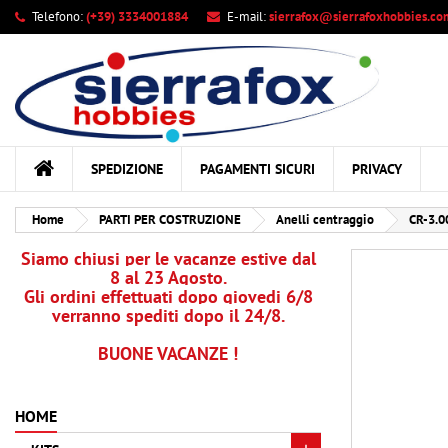
Telefono:
(+39) 3334001884
E-mail:
sierrafox@sierrafoxhobbies.co
Le
Cr
A
add_circle_outline
Dev
Nom
des
SPEDIZIONE
PAGAMENTI SICURI
PRIVACY
Home
PARTI PER COSTRUZIONE
Anelli centraggio
CR-3.00
Siamo chiusi per le vacanze estive dal
8 al 23 Agosto.
Gli ordini effettuati dopo giovedi 6/8
verranno spediti dopo il 24/8.
BUONE VACANZE !
HOME