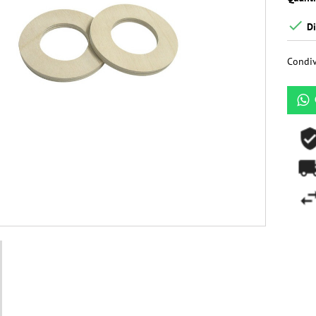

Di
Condiv