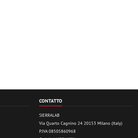
CONTATTO
SIERRALAB
Via Quarto Cagnino 24 20153 Milano (Italy)
P.IVA 08505860968