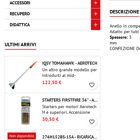
ACCESSORI
DESCRIZIONE
RECUPERO
DIDATTICA
Anello in compe
Adatto per tub
Spessore:
3
mm
ULTIMI ARRIVI
CONFEZIONE DA
IQSY TOMAHAWK - AEROTECH
Un altro grande modello per
introdurti al mid-
power.Riproduzione in scala
122,50 €
favorite_border
di un famoso razzo-sonda,
dalle dimensioni contenute
e adatto per passare a kit di
STARTERS FIRSTFIRE 36" - AEROTECH
livello superiore.
Starters per motori Aerotech
H e superiori. Accensione
affidabile di motori fino a 91
30,50 €
favorite_border
cm di lunghezza.
Non disponibile
276H152BS-15A - RICARICA 38MM CTI