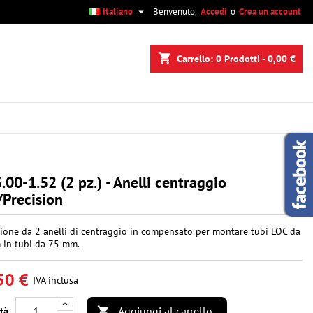

Italiano
Benvenuto,
Accedi
o
Crea un account
×
×
×
shopping_cart
Carrello:
0
Prodotti - 0,00 €
i
i
.00-1.52 (2 pz.) - Anelli centraggio
Precision
ione da 2 anelli di centraggio in compensato per montare tubi LOC da
in tubi da 75 mm.
50 €
IVA inclusa
Aggiungi al carrello
tà
