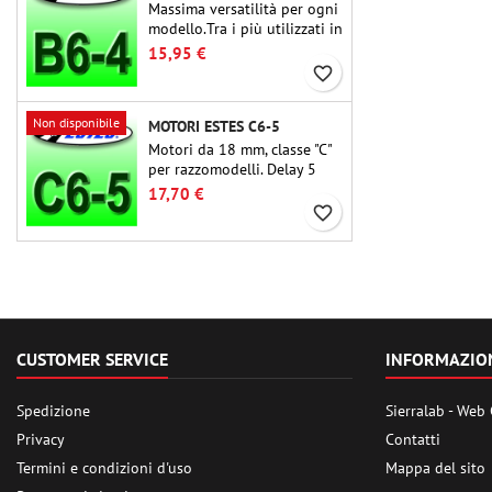
Massima versatilità per ogni
modello.Tra i più utilizzati in
assoluto, l'Estes B6-4 è il
15,95 €
motore adatto per la grande
favorite_border
maggioranza dei
razzomodelli Estes e simili.
Non disponibile
MOTORI ESTES C6-5
Motori da 18 mm, classe "C"
per razzomodelli. Delay 5
secondi, adatti per
17,70 €
razzomodelli monostadio.
favorite_border
CUSTOMER SERVICE
INFORMAZIO
Spedizione
Sierralab - Web
Privacy
Contatti
Termini e condizioni d'uso
Mappa del sito