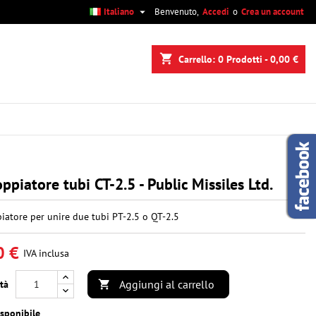

Italiano
Benvenuto,
Accedi
o
Crea un account
×
×
×
shopping_cart
Carrello:
0
Prodotti - 0,00 €
i
i
ppiatore tubi CT-2.5 - Public Missiles Ltd.
iatore per unire due tubi PT-2.5 o QT-2.5
0 €
IVA inclusa
Aggiungi al carrello
tà

sponibile