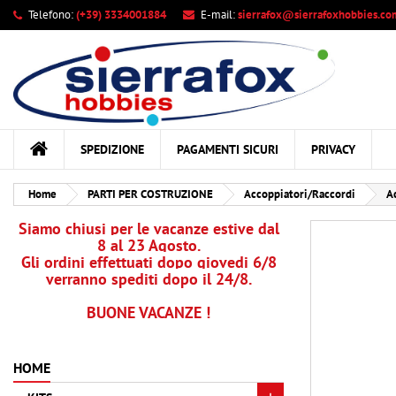
Telefono:
(+39) 3334001884
E-mail:
sierrafox@sierrafoxhobbies.co
Le
Cr
A
add_circle_outline
Dev
Nom
des
SPEDIZIONE
PAGAMENTI SICURI
PRIVACY
Home
PARTI PER COSTRUZIONE
Accoppiatori/Raccordi
Ac
Siamo chiusi per le vacanze estive dal
8 al 23 Agosto.
Gli ordini effettuati dopo giovedi 6/8
verranno spediti dopo il 24/8.
BUONE VACANZE !
HOME