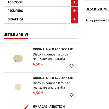
ACCESSORI
DESCRIZIONE
RECUPERO
DIDATTICA
Accoppiatore in 
ULTIMI ARRIVI
ORDINATA PER ACCOPPIATORE CBP-3.0 - PUBLIC MISSILES LTD.
Disco in compensato per
realizzare una paratia
(ordinata) in accoppiatori
6,50 €
favorite_border
per tubi Public Missiles Ltd.
da 54 mm (PT-2.1 o QT-2.1)
ORDINATA PER ACCOPPIATORE CBP-2.1 - PUBLIC MISSILES LTD.
Disco in compensato per
realizzare una paratia
(ordinata) in accoppiatori
4,50 €
favorite_border
per tubi Public Missiles Ltd.
da 54 mm (PT-2.1 o QT-2.1)
HV ARCAS - AEROTECH