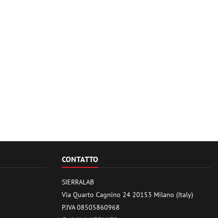
CONTATTO
SIERRALAB
Via Quarto Cagnino 24 20153 Milano (Italy)
P.IVA 08505860968