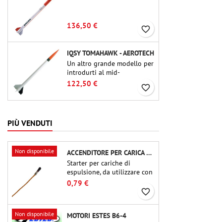
136,50 €
favorite_border
IQSY TOMAHAWK - AEROTECH
Un altro grande modello per
introdurti al mid-
power.Riproduzione in scala
122,50 €
favorite_border
di un famoso razzo-sonda,
dalle dimensioni contenute
e adatto per passare a kit di
livello superiore.
PIÙ VENDUTI
Non disponibile
ACCENDITORE PER CARICA DI ESPULSIONE (CHIP-TYPE)
Starter per cariche di
espulsione, da utilizzare con
altimetri o altri dispositivi
0,79 €
elettronici.
favorite_border
Non disponibile
MOTORI ESTES B6-4