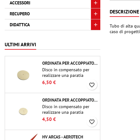
ACCESSORI
DESCRIZIONE
RECUPERO
DIDATTICA
Tubo di alta qua
caso di progetti
ULTIMI ARRIVI
ORDINATA PER ACCOPPIATORE CBP-3.0 - PUBLIC MISSILES LTD.
Disco in compensato per
realizzare una paratia
(ordinata) in accoppiatori
6,50 €
favorite_border
per tubi Public Missiles Ltd.
da 54 mm (PT-2.1 o QT-2.1)
ORDINATA PER ACCOPPIATORE CBP-2.1 - PUBLIC MISSILES LTD.
Disco in compensato per
realizzare una paratia
(ordinata) in accoppiatori
4,50 €
favorite_border
per tubi Public Missiles Ltd.
da 54 mm (PT-2.1 o QT-2.1)
HV ARCAS - AEROTECH