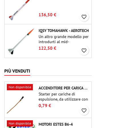
136,50 €
favorite_border
IQSY TOMAHAWK - AEROTECH
Un altro grande modello per
introdurti al mid-
power.Riproduzione in scala
122,50 €
favorite_border
di un famoso razzo-sonda,
dalle dimensioni contenute
e adatto per passare a kit di
livello superiore.
PIÙ VENDUTI
Non disponibile
ACCENDITORE PER CARICA DI ESPULSIONE (CHIP-TYPE)
Starter per cariche di
espulsione, da utilizzare con
altimetri o altri dispositivi
0,79 €
elettronici.
favorite_border
Non disponibile
MOTORI ESTES B6-4