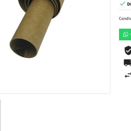

Di
Condiv