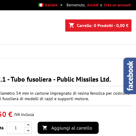

Italiano
Benvenuto,
Accedi
o
Crea un account
×
×
×
shopping_cart
Carrello:
0
Prodotti - 0,00 €
i
i
.1 - Tubo fusoliera - Public Missiles Ltd.
iametro 54 mm in cartone impregnato di resina fenolica per costruire
di fusoliera di modelli di razzi e supporti motore.
50 €
IVA inclusa
Aggiungi al carrello
tà
