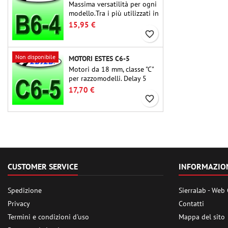
Massima versatilità per ogni
modello.Tra i più utilizzati in
assoluto, l'Estes B6-4 è il
15,95 €
motore adatto per la grande
favorite_border
maggioranza dei
razzomodelli Estes e simili.
Non disponibile
MOTORI ESTES C6-5
Motori da 18 mm, classe "C"
per razzomodelli. Delay 5
secondi, adatti per
17,70 €
razzomodelli monostadio.
favorite_border
CUSTOMER SERVICE
INFORMAZIO
Spedizione
Sierralab - Web
Privacy
Contatti
Termini e condizioni d'uso
Mappa del sito