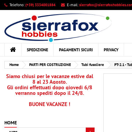
Telefono:
(+39) 3334001884
E-mail:
sierrafox@sierrafoxhobbies.co
Le
Cr
A
add_circle_outline
Dev
Nom
des
SPEDIZIONE
PAGAMENTI SICURI
PRIVACY
Home
PARTI PER COSTRUZIONE
Tubi fusoliere
PT-2.1 - Tu
Siamo chiusi per le vacanze estive dal
8 al 23 Agosto.
Gli ordini effettuati dopo giovedi 6/8
verranno spediti dopo il 24/8.
BUONE VACANZE !
HOME