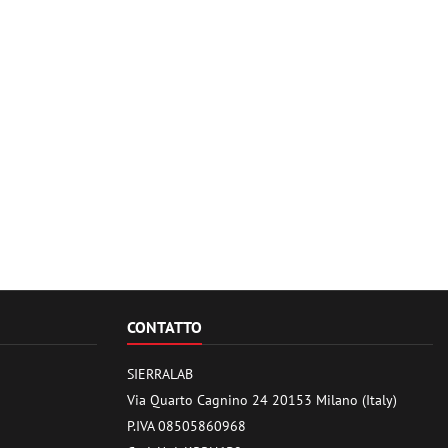
CONTATTO
SIERRALAB
Via Quarto Cagnino 24 20153 Milano (Italy)
P.IVA 08505860968