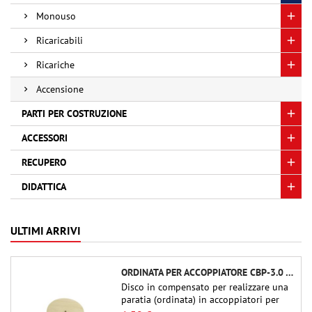
Monouso
Ricaricabili
Ricariche
Accensione
PARTI PER COSTRUZIONE
ACCESSORI
RECUPERO
DIDATTICA
ULTIMI ARRIVI
ORDINATA PER ACCOPPIATORE CBP-3.0 - PUBLIC MISSILES LTD.
Disco in compensato per realizzare una
paratia (ordinata) in accoppiatori per
tubi Public Missiles Ltd. da 54 mm (PT-