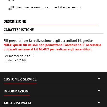
Reso merce semplificato per kit ed accessori.
DESCRIZIONE
CARATTERISTICHE
Fili preparati per la realizzazione degli accenditori Magnelite.
NOTA: questi fili da soli non permettono l'accensione. E' necessario
utilizzarli assieme al kit ML-KIT per realizzare gli accenditori.
Per motori da A ad F
Busta da 12 fili

CUSTOMER SERVICE

INFORMAZIONI

AREA RISERVATA