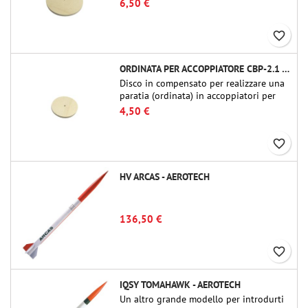
6,50 €
2.1 o QT-2.1)
favorite_border
ORDINATA PER ACCOPPIATORE CBP-2.1 - PUBLIC MISSILES LTD.
Disco in compensato per realizzare una
paratia (ordinata) in accoppiatori per
tubi Public Missiles Ltd. da 54 mm (PT-
4,50 €
2.1 o QT-2.1)
favorite_border
HV ARCAS - AEROTECH
136,50 €
favorite_border
IQSY TOMAHAWK - AEROTECH
Un altro grande modello per introdurti