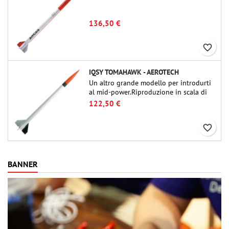
136,50 €
favorite_border
IQSY TOMAHAWK - AEROTECH
Un altro grande modello per introdurti
al mid-power.Riproduzione in scala di
un famoso razzo-sonda, dalle dimensioni
122,50 €
contenute e adatto per passare a kit di
livello superiore.
favorite_border
BANNER