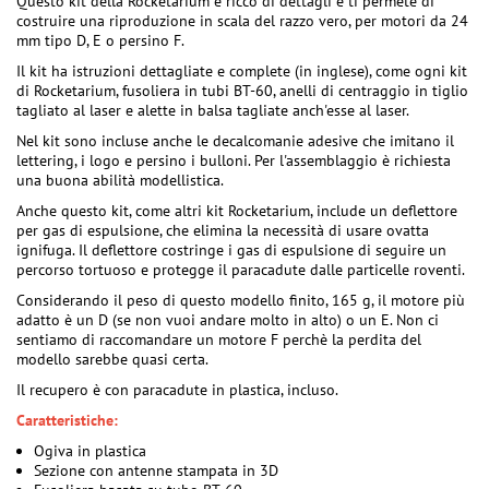
Questo kit della Rocketarium è ricco di dettagli e ti permete di
costruire una riproduzione in scala del razzo vero, per motori da 24
mm tipo D, E o persino F.
Il kit ha istruzioni dettagliate e complete (in inglese), come ogni kit
di Rocketarium, fusoliera in tubi BT-60, anelli di centraggio in tiglio
tagliato al laser e alette in balsa tagliate anch'esse al laser.
Nel kit sono incluse anche le decalcomanie adesive che imitano il
lettering, i logo e persino i bulloni. Per l'assemblaggio è richiesta
una buona abilità modellistica.
Anche questo kit, come altri kit Rocketarium, include un deflettore
per gas di espulsione, che elimina la necessità di usare ovatta
ignifuga. Il deflettore costringe i gas di espulsione di seguire un
percorso tortuoso e protegge il paracadute dalle particelle roventi.
Considerando il peso di questo modello finito, 165 g, il motore più
adatto è un D (se non vuoi andare molto in alto) o un E. Non ci
sentiamo di raccomandare un motore F perchè la perdita del
modello sarebbe quasi certa.
Il recupero è con paracadute in plastica, incluso.
Caratteristiche:
Ogiva in plastica
Sezione con antenne stampata in 3D