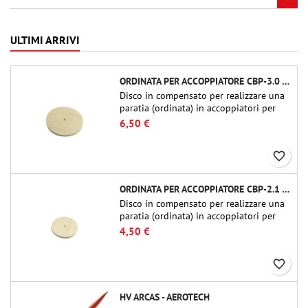
ULTIMI ARRIVI
ORDINATA PER ACCOPPIATORE CBP-3.0 - PUBLIC MISSILES LTD.
Disco in compensato per realizzare una
paratia (ordinata) in accoppiatori per
tubi Public Missiles Ltd. da 54 mm (PT-
6,50 €
2.1 o QT-2.1)
favorite_border
ORDINATA PER ACCOPPIATORE CBP-2.1 - PUBLIC MISSILES LTD.
Disco in compensato per realizzare una
paratia (ordinata) in accoppiatori per
tubi Public Missiles Ltd. da 54 mm (PT-
4,50 €
2.1 o QT-2.1)
favorite_border
HV ARCAS - AEROTECH