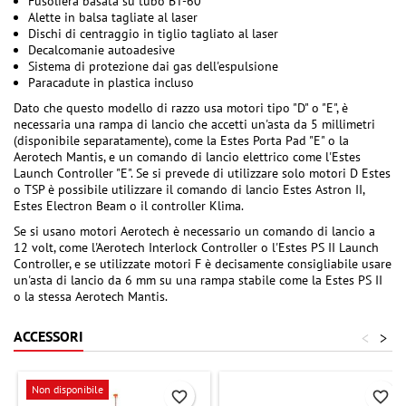
Fusoliera basata su tubo BT-60
Alette in balsa tagliate al laser
Dischi di centraggio in tiglio tagliato al laser
Decalcomanie autoadesive
Sistema di protezione dai gas dell'espulsione
Paracadute in plastica incluso
Dato che questo modello di razzo usa motori tipo "D" o "E", è
necessaria una rampa di lancio che accetti un'asta da 5 millimetri
(disponibile separatamente), come la Estes Porta Pad "E" o la
Aerotech Mantis, e un comando di lancio elettrico come l'Estes
Launch Controller "E". Se si prevede di utilizzare solo motori D Estes
o TSP è possibile utilizzare il comando di lancio Estes Astron II,
Estes Electron Beam o il controller Klima.
Se si usano motori Aerotech è necessario un comando di lancio a
12 volt, come l'Aerotech Interlock Controller o l'Estes PS II Launch
Controller, e se utilizzate motori F è decisamente consigliabile usare
un'asta di lancio da 6 mm su una rampa stabile come la Estes PS II
o la stessa Aerotech Mantis.
ACCESSORI
<
>
Non disponibile
favorite_border
favorite_border