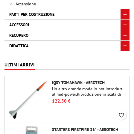
Accensione
PARTI PER COSTRUZIONE
ACCESSORI
RECUPERO
DIDATTICA
ULTIMI ARRIVI
IQSY TOMAHAWK - AEROTECH
Un altro grande modello per introdurti
al mid-power.Riproduzione in scala di
un famoso razzo-sonda, dalle dimensioni
122,50 €
contenute e adatto per passare a kit di
livello superiore.
favorite_border
STARTERS FIRSTFIRE 36" - AEROTECH