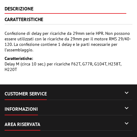
DESCRIZIONE
CARATTERISTICHE
Confezione di delay per ricariche da 29mm serie HPR. Non possono
essere utilizzati con le ricariche da 29mm per il motore RMS 29/40-
120. La confezione contiene 1 delay e le parti necessarie per
l′assemblaggio.
Caratteristiche:
Delay M (circa 10 sec.) per ricariche F62T, G77R, G104T, H238T,
H220T

CUSTOMER SERVICE

INFORMAZIONI

AREA RISERVATA