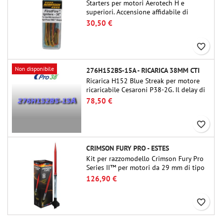
Starters per motori Aerotech H e
superiori. Accensione affidabile di
motori fino a 91 cm di lunghezza.
30,50 €
favorite_border
Non disponibile
276H152BS-15A - RICARICA 38MM CTI
Ricarica H152 Blue Streak per motore
ricaricabile Cesaroni P38-2G. Il delay di
15 secondi è regolabile tramite lo
78,50 €
strumento ProDAT 38
favorite_border
CRIMSON FURY PRO - ESTES
Kit per razzomodello Crimson Fury Pro
Series II™ per motori da 29 mm di tipo
E, F e G. Progettato per modellisti
126,90 €
esperti, Crimson Fury offre lanci
emozionanti, recuperi fluidi e
favorite_border
un'esperienza di costruzione raffinata
quanto i voli stessi.