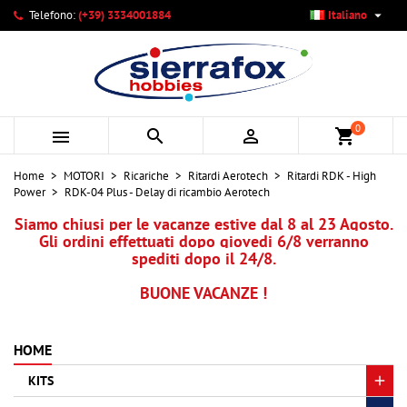

Telefono:
(+39) 3334001884
Italiano
×
×
×
Le mie liste di desideri
Crea lista dei desideri
Accedi
add_circle_outline
Crea nuova lista
Devi avere effettuato l'accesso per salvare dei prodotti
Nome lista dei desideri
nella tua lista dei desideri.
0



shopping_cart
Annulla
Accedi
Home
MOTORI
Ricariche
Ritardi Aerotech
Ritardi RDK - High
Annulla
Crea lista dei desideri
Power
RDK-04 Plus - Delay di ricambio Aerotech
Siamo chiusi per le vacanze estive dal 8 al 23 Agosto.
Gli ordini effettuati dopo giovedi 6/8 verranno
spediti dopo il 24/8.
BUONE VACANZE !
HOME
KITS