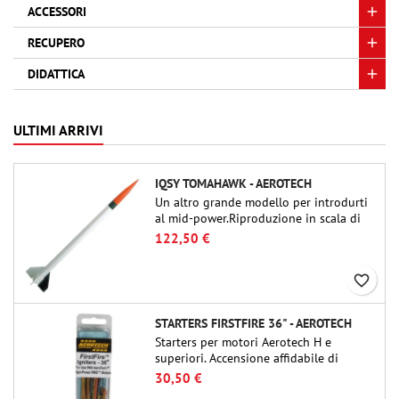
ACCESSORI
RECUPERO
DIDATTICA
ULTIMI ARRIVI
IQSY TOMAHAWK - AEROTECH
Un altro grande modello per introdurti
al mid-power.Riproduzione in scala di
un famoso razzo-sonda, dalle dimensioni
122,50 €
contenute e adatto per passare a kit di
livello superiore.
favorite_border
STARTERS FIRSTFIRE 36" - AEROTECH
Starters per motori Aerotech H e
superiori. Accensione affidabile di
motori fino a 91 cm di lunghezza.
30,50 €