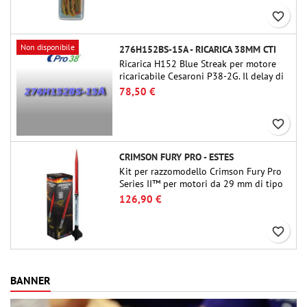
favorite_border
Non disponibile
276H152BS-15A - RICARICA 38MM CTI
Ricarica H152 Blue Streak per motore
ricaricabile Cesaroni P38-2G. Il delay di
15 secondi è regolabile tramite lo
78,50 €
strumento ProDAT 38
favorite_border
CRIMSON FURY PRO - ESTES
Kit per razzomodello Crimson Fury Pro
Series II™ per motori da 29 mm di tipo
E, F e G. Progettato per modellisti
126,90 €
esperti, Crimson Fury offre lanci
emozionanti, recuperi fluidi e
favorite_border
un'esperienza di costruzione raffinata
quanto i voli stessi.
BANNER