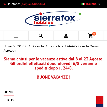

Telefono:
(+39) 3334001884
Italiano
×
×
×
Le mie liste di desideri
Crea lista dei desideri
Accedi
add_circle_outline
Crea nuova lista
Devi avere effettuato l'accesso per salvare dei prodotti
Nome lista dei desideri
nella tua lista dei desideri.
0



shopping_cart
Annulla
Accedi
Home
MOTORI
Ricariche
Fino a G
F24-4W - Ricariche 24 mm
Annulla
Crea lista dei desideri
Aerotech
Siamo chiusi per le vacanze estive dal 8 al 23 Agosto.
Gli ordini effettuati dopo giovedi 6/8 verranno
spediti dopo il 24/8.
BUONE VACANZE !
HOME
KITS