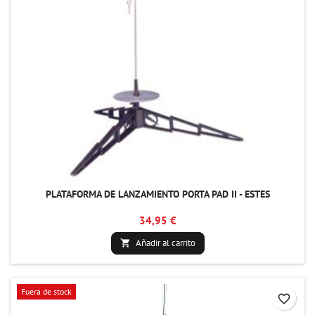
PLATAFORMA DE LANZAMIENTO PORTA PAD II - ESTES
34,95 €
Añadir al carrito

Fuera de stock
favorite_border