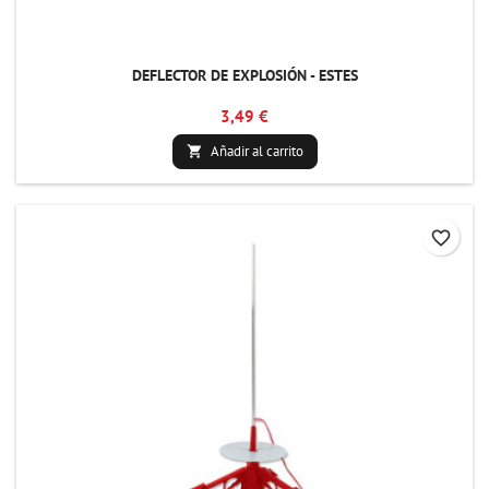
DEFLECTOR DE EXPLOSIÓN - ESTES
3,49 €
Añadir al carrito

favorite_border