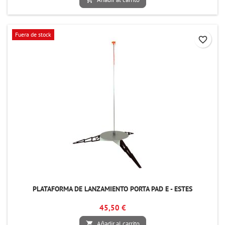
Fuera de stock
favorite_border
PLATAFORMA DE LANZAMIENTO PORTA PAD E - ESTES
45,50 €
Añadir al carrito
