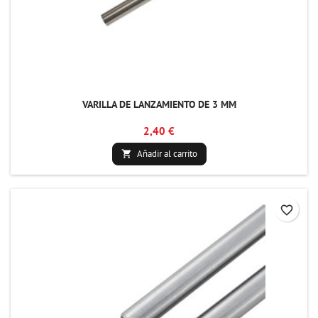
VARILLA DE LANZAMIENTO DE 3 MM
2,40 €
Añadir al carrito

favorite_border