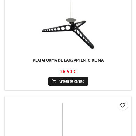
PLATAFORMA DE LANZAMIENTO KLIMA
26,50 €
Añadir al carrito

favorite_border