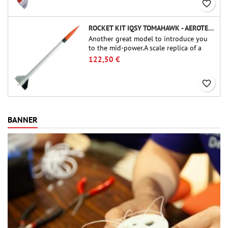
favorite_border
ROCKET KIT IQSY TOMAHAWK - AEROTECH
Another great model to introduce you
to the mid-power.A scale replica of a
famous sounding rocket, small in size
122,50 €
and peefect to move to higher-level kits.
favorite_border
BANNER