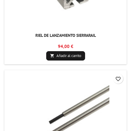
RIEL DE LANZAMIENTO SIERRARAIL
94,00 €
Añadir al carrito

favorite_border