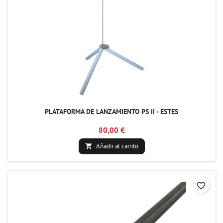
PLATAFORMA DE LANZAMIENTO PS II - ESTES
80,00 €
Añadir al carrito

favorite_border