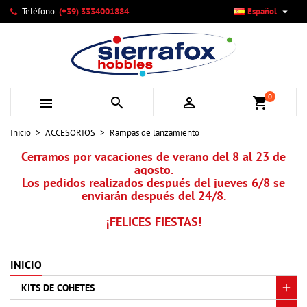

Teléfono:
(+39) 3334001884
Español
×
×
×
×
Mi lista de deseos
((modalTitle))
Crear lista de deseos
Iniciar sesión
add_circle_outline
Crear nueva lista
((confirmMessage))
Debe iniciar sesión para guardar productos en su lista de
Nombre de la lista de deseos
deseos.
0



shopping_cart
((cancelText))
((modalDeleteText))
Cancelar
Iniciar sesión
Inicio
ACCESORIOS
Rampas de lanzamiento
Cancelar
Crear lista de deseos
Cerramos por vacaciones de verano del 8 al 23 de
agosto.
Los pedidos realizados después del jueves 6/8 se
enviarán después del 24/8.
¡FELICES FIESTAS!
INICIO
KITS DE COHETES