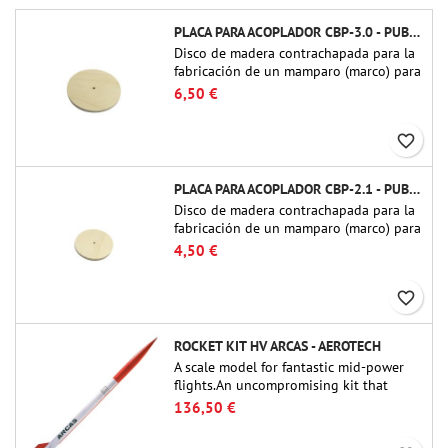
PLACA PARA ACOPLADOR CBP-3.0 - PUBLIC MISSILES LTD.
Disco de madera contrachapada para la
fabricación de un mamparo (marco) para
acopladores de tubo de 75 mm de
6,50 €
Public Missiles Ltd. (PT-3.0/QT-3.0)
favorite_border
PLACA PARA ACOPLADOR CBP-2.1 - PUBLIC MISSILES LTD.
Disco de madera contrachapada para la
fabricación de un mamparo (marco) para
acopladores de tubo de 54 mm de
4,50 €
Public Missiles Ltd. (PT-2.1 o QT-2.1)
favorite_border
ROCKET KIT HV ARCAS - AEROTECH
A scale model for fantastic mid-power
flights.An uncompromising kit that
allows you to build a replica of one of
136,50 €
the most famous sounding-rocket ever.