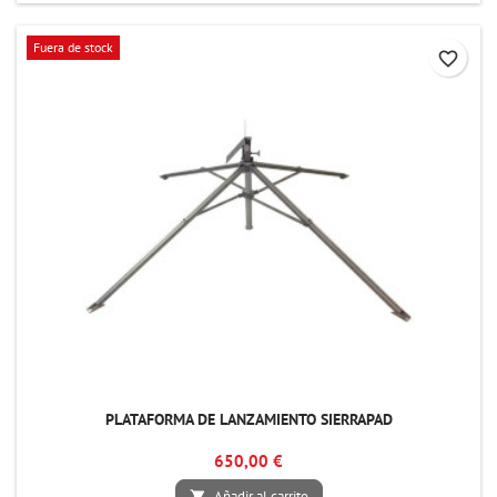
Fuera de stock
favorite_border
PLATAFORMA DE LANZAMIENTO SIERRAPAD
650,00 €
Añadir al carrito
