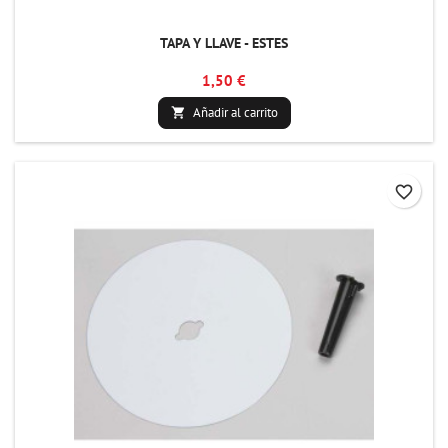
TAPA Y LLAVE - ESTES
1,50 €
Añadir al carrito

favorite_border