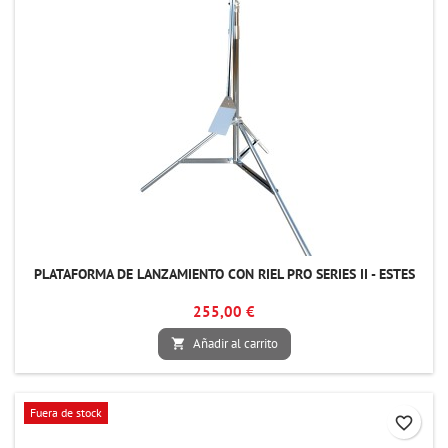
PLATAFORMA DE LANZAMIENTO CON RIEL PRO SERIES II - ESTES
255,00 €
Añadir al carrito

Fuera de stock
favorite_border