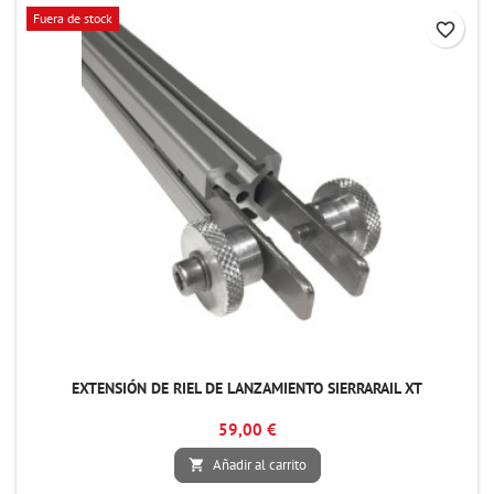
Fuera de stock
favorite_border
EXTENSIÓN DE RIEL DE LANZAMIENTO SIERRARAIL XT
59,00 €
Añadir al carrito
