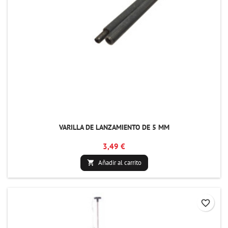
VARILLA DE LANZAMIENTO DE 5 MM
3,49 €
Añadir al carrito

favorite_border