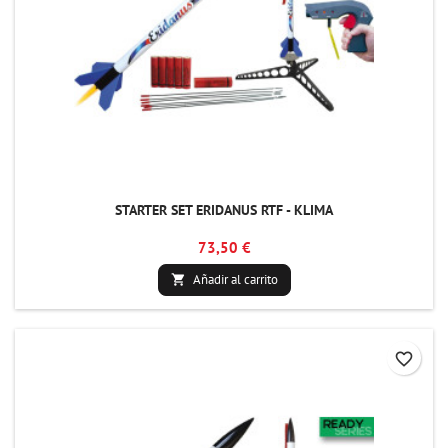
STARTER SET ERIDANUS RTF - KLIMA
73,50 €
Añadir al carrito

favorite_border