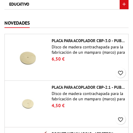
EDUCATIVO
NOVEDADES
PLACA PARA ACOPLADOR CBP-3.0 - PUBLIC MISSILES LTD.
Disco de madera contrachapada para la
fabricación de un mamparo (marco) para
acopladores de tubo de 75 mm de
6,50 €
Public Missiles Ltd. (PT-3.0/QT-3.0)
favorite_border
PLACA PARA ACOPLADOR CBP-2.1 - PUBLIC MISSILES LTD.
Disco de madera contrachapada para la
fabricación de un mamparo (marco) para
acopladores de tubo de 54 mm de
4,50 €
Public Missiles Ltd. (PT-2.1 o QT-2.1)
favorite_border