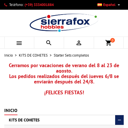

Teléfono:
(+39) 3334001884
Español
×
×
×
×
Mi lista de deseos
((modalTitle))
Crear lista de deseos
Iniciar sesión
add_circle_outline
Crear nueva lista
((confirmMessage))
Debe iniciar sesión para guardar productos en su lista de
Nombre de la lista de deseos
deseos.
0



shopping_cart
((cancelText))
((modalDeleteText))
Cancelar
Iniciar sesión
Inicio
KITS DE COHETES
Starter Sets completos
Cancelar
Crear lista de deseos
Cerramos por vacaciones de verano del 8 al 23 de
agosto.
Los pedidos realizados después del jueves 6/8 se
enviarán después del 24/8.
¡FELICES FIESTAS!
INICIO
KITS DE COHETES