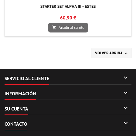
STARTER SET ALPHA III - ESTES
60,90 €
Añadir al carrito

VOLVER ARRIBA


SERVICIO AL CLIENTE

INFORMACIÓN

SU CUENTA

CONTACTO