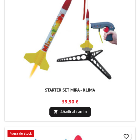
STARTER SET MIRA - KLIMA
59,50 €
Añadir al carrito

Fuera de stock
favorite_border