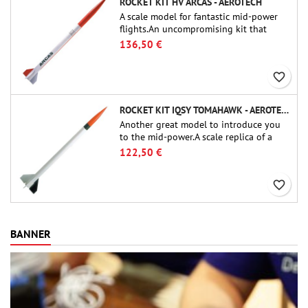
ROCKET KIT HV ARCAS - AEROTECH
A scale model for fantastic mid-power
flights.An uncompromising kit that
allows you to build a replica of one of
136,50 €
the most famous sounding-rocket ever.
favorite_border
ROCKET KIT IQSY TOMAHAWK - AEROTECH
Another great model to introduce you
to the mid-power.A scale replica of a
famous sounding rocket, small in size
122,50 €
and peefect to move to higher-level kits.
favorite_border
BANNER