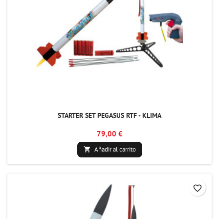
STARTER SET PEGASUS RTF - KLIMA
79,00 €
Añadir al carrito

favorite_border