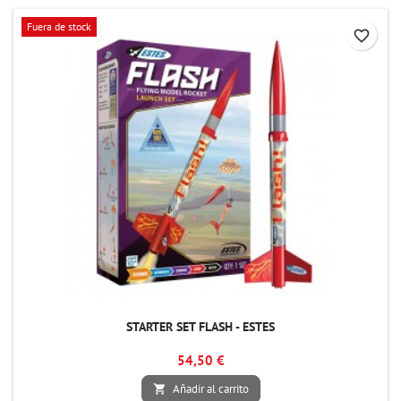
Fuera de stock
favorite_border
STARTER SET FLASH - ESTES
54,50 €
Añadir al carrito
