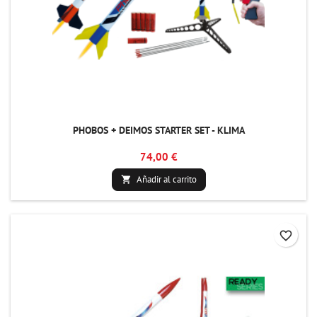
PHOBOS + DEIMOS STARTER SET - KLIMA
74,00 €
Añadir al carrito

favorite_border