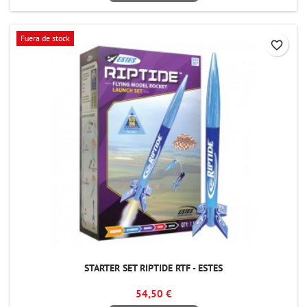
Fuera de stock
favorite_border
STARTER SET RIPTIDE RTF - ESTES
54,50 €