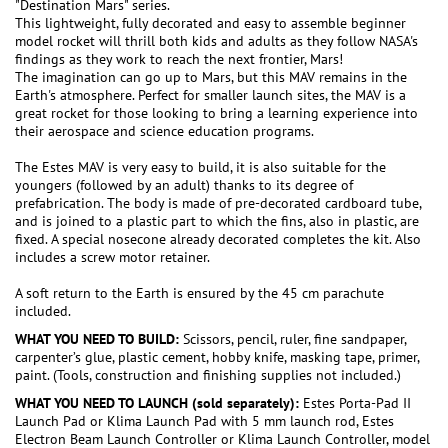
"Destination Mars" series.
This lightweight, fully decorated and easy to assemble beginner
model rocket will thrill both kids and adults as they follow NASA's
findings as they work to reach the next frontier, Mars!
The imagination can go up to Mars, but this MAV remains in the
Earth's atmosphere. Perfect for smaller launch sites, the MAV is a
great rocket for those looking to bring a learning experience into
their aerospace and science education programs.
The Estes MAV is very easy to build, it is also suitable for the
youngers (followed by an adult) thanks to its degree of
prefabrication. The body is made of pre-decorated cardboard tube,
and is joined to a plastic part to which the fins, also in plastic, are
fixed. A special nosecone already decorated completes the kit. Also
includes a screw motor retainer.
A soft return to the Earth is ensured by the 45 cm parachute
included.
WHAT YOU NEED TO BUILD:
Scissors, pencil, ruler, fine sandpaper,
carpenter’s glue, plastic cement, hobby knife, masking tape, primer,
paint. (Tools, construction and finishing supplies not included.)
WHAT YOU NEED TO LAUNCH (sold separately):
Estes Porta-Pad II
Launch Pad or Klima Launch Pad with 5 mm launch rod, Estes
Electron Beam Launch Controller or Klima Launch Controller, model