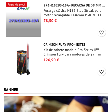
Fuera de stock
276H152BS-15A - RECARGA DE 38 MM CTI
Recarga clásica H152 Blue Streak para
motor recargable Cesaroni P38-2G. El
retardo de 15 segundos se puede
78,50 €
ajustar mediante la herramienta ProDAT
38
favorite_border
CRIMSON FURY PRO - ESTES
Kit de cohete modelo Pro Series II™
Crimson Fury para motores de 29 mm
tipo E, F y G. Diseñado para coheteros
126,90 €
avanzados, Crimson Fury ofrece
lanzamientos emocionantes,
favorite_border
recuperaciones suaves y una experiencia
de construcción tan refinada como los
propios vuelos.
BANNER