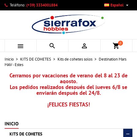

Teléfono:
(+39) 3334001884
Español
×
×
×
Mi lista de deseos
Crear lista de deseos
Iniciar sesión
add_circle_outline
Crear nueva lista
Debe iniciar sesión para guardar productos en su lista de
Nombre de la lista de deseos
deseos.
0



shopping_cart
Cancelar
Iniciar sesión
Inicio
KITS DE COHETES
Kits de cohetes solos
Destination Mars
Cancelar
Crear lista de deseos
MAV - Estes
Cerramos por vacaciones de verano del 8 al 23 de
agosto.
Los pedidos realizados después del jueves 6/8 se
enviarán después del 24/8.
¡FELICES FIESTAS!
INICIO
KITS DE COHETES