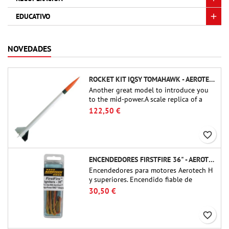
EDUCATIVO
NOVEDADES
ROCKET KIT IQSY TOMAHAWK - AEROTECH
Another great model to introduce you
to the mid-power.A scale replica of a
famous sounding rocket, small in size
122,50 €
and peefect to move to higher-level kits.
favorite_border
ENCENDEDORES FIRSTFIRE 36" - AEROTECH
Encendedores para motores Aerotech H
y superiores. Encendido fiable de
motores de hasta 91 cm de longitud.
30,50 €
favorite_border