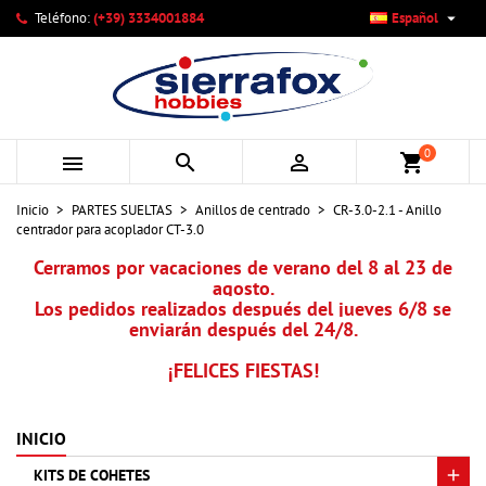

Teléfono:
(+39) 3334001884
Español
×
×
×
Mi lista de deseos
Crear lista de deseos
Iniciar sesión
add_circle_outline
Crear nueva lista
Debe iniciar sesión para guardar productos en su lista de
Nombre de la lista de deseos
deseos.
0



shopping_cart
Cancelar
Iniciar sesión
Inicio
PARTES SUELTAS
Anillos de centrado
CR-3.0-2.1 - Anillo
Cancelar
Crear lista de deseos
centrador para acoplador CT-3.0
Cerramos por vacaciones de verano del 8 al 23 de
agosto.
Los pedidos realizados después del jueves 6/8 se
enviarán después del 24/8.
¡FELICES FIESTAS!
INICIO
KITS DE COHETES