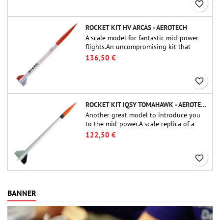
favorite_border
ROCKET KIT HV ARCAS - AEROTECH
A scale model for fantastic mid-power
flights.An uncompromising kit that
allows you to build a replica of one of
136,50 €
the most famous sounding-rocket ever.
favorite_border
ROCKET KIT IQSY TOMAHAWK - AEROTECH
Another great model to introduce you
to the mid-power.A scale replica of a
famous sounding rocket, small in size
122,50 €
and peefect to move to higher-level kits.
favorite_border
BANNER