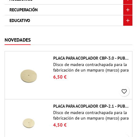
RECUPERACIÓN
EDUCATIVO
NOVEDADES
PLACA PARA ACOPLADOR CBP-3.0 - PUBLIC MISSILES LTD.
Disco de madera contrachapada para la
fabricación de un mamparo (marco) para
acopladores de tubo de 75 mm de
6,50 €
Public Missiles Ltd. (PT-3.0/QT-3.0)
favorite_border
PLACA PARA ACOPLADOR CBP-2.1 - PUBLIC MISSILES LTD.
Disco de madera contrachapada para la
fabricación de un mamparo (marco) para
acopladores de tubo de 54 mm de
4,50 €
Public Missiles Ltd. (PT-2.1 o QT-2.1)