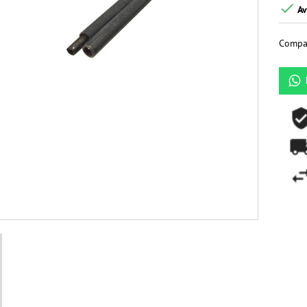

Av
Compar