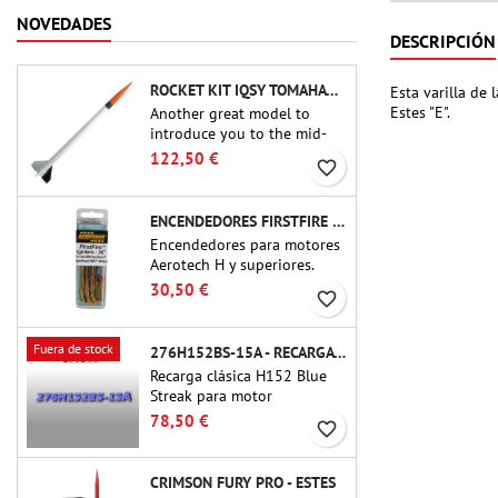
NOVEDADES
DESCRIPCIÓN
ROCKET KIT IQSY TOMAHAWK - AEROTECH
Esta varilla de
Estes "E".
Another great model to
introduce you to the mid-
power.A scale replica of a
122,50 €
favorite_border
famous sounding rocket,
small in size and peefect to
move to higher-level kits.
ENCENDEDORES FIRSTFIRE 36" - AEROTECH
Encendedores para motores
Aerotech H y superiores.
Encendido fiable de motores
30,50 €
favorite_border
de hasta 91 cm de longitud.
Fuera de stock
276H152BS-15A - RECARGA DE 38 MM CTI
Recarga clásica H152 Blue
Streak para motor
recargable Cesaroni P38-2G.
78,50 €
favorite_border
El retardo de 15 segundos
se puede ajustar mediante la
herramienta ProDAT 38
CRIMSON FURY PRO - ESTES