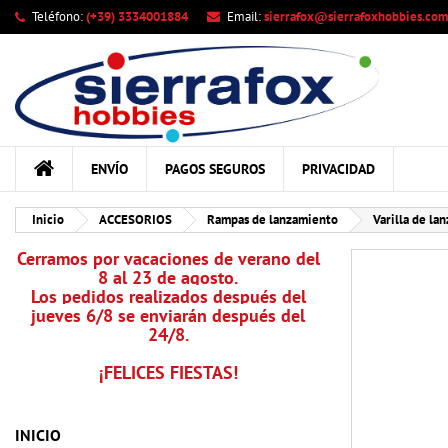
Teléfono:
(+39) 3334001884
Email:
sierrafox@sierrafoxhobbies.com
Mi
Cr
In
add_circle_outline
Deb
Nom
ENVÍO
PAGOS SEGUROS
PRIVACIDAD
Inicio
ACCESORIOS
Rampas de lanzamiento
Varilla de l
Cerramos por vacaciones de verano del
8 al 23 de agosto.
Los pedidos realizados después del
jueves 6/8 se enviarán después del
24/8.
¡FELICES FIESTAS!
INICIO