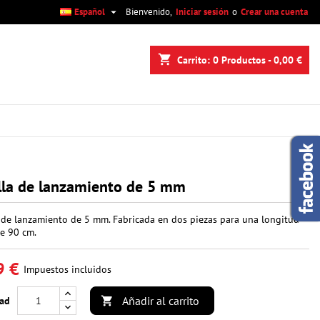

Español
Bienvenido,
Iniciar sesión
o
Crear una cuenta
×
×
×
shopping_cart
Carrito:
0
Productos - 0,00 €
n
s
lla de lanzamiento de 5 mm
a de lanzamiento de 5 mm. Fabricada en dos piezas para una longitud
de 90 cm.
9 €
Impuestos incluidos
Añadir al carrito
dad
