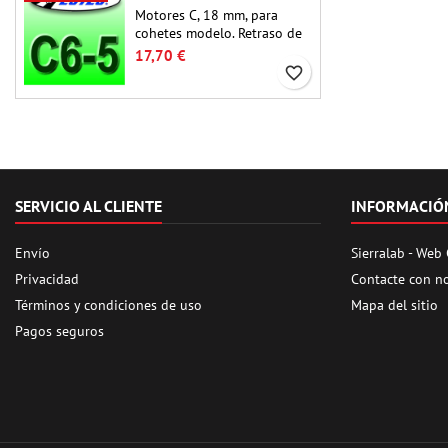
similares.
Motores C, 18 mm, para
cohetes modelo. Retraso de
5 segundos, para cohetes de
17,70 €
una sola etapa.
favorite_border
SERVICIO AL CLIENTE
INFORMACIÓ
Envío
Sierralab - Web
Privacidad
Contacte con n
Términos y condiciones de uso
Mapa del sitio
Pagos seguros