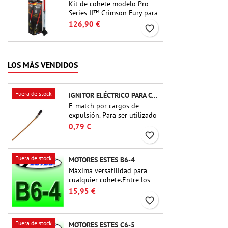
Kit de cohete modelo Pro
Series II™ Crimson Fury para
motores de 29 mm tipo E, F
126,90 €
favorite_border
y G. Diseñado para coheteros
avanzados, Crimson Fury
ofrece lanzamientos
emocionantes,
LOS MÁS VENDIDOS
recuperaciones suaves y una
experiencia de construcción
tan refinada como los
Fuera de stock
IGNITOR ELÉCTRICO PARA CARGA DE EYECCIÓN
propios vuelos.
E-match por cargos de
expulsión. Para ser utilizado
con altímetros u otros
0,79 €
dispositivos electrónicos.
favorite_border
Fuera de stock
MOTORES ESTES B6-4
Máxima versatilidad para
cualquier cohete.Entre los
motores para cohetes más
15,95 €
utilizados hasta la fecha, el
favorite_border
Estes B6-4 es el motor
adecuado para la gran
Fuera de stock
MOTORES ESTES C6-5
mayoría de cohetes Estes y