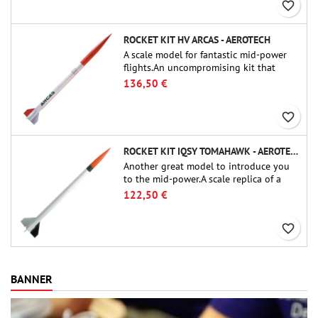
favorite_border
ROCKET KIT HV ARCAS - AEROTECH
A scale model for fantastic mid-power
flights.An uncompromising kit that
allows you to build a replica of one of
136,50 €
the most famous sounding-rocket ever.
favorite_border
ROCKET KIT IQSY TOMAHAWK - AEROTECH
Another great model to introduce you
to the mid-power.A scale replica of a
famous sounding rocket, small in size
122,50 €
and peefect to move to higher-level kits.
favorite_border
BANNER