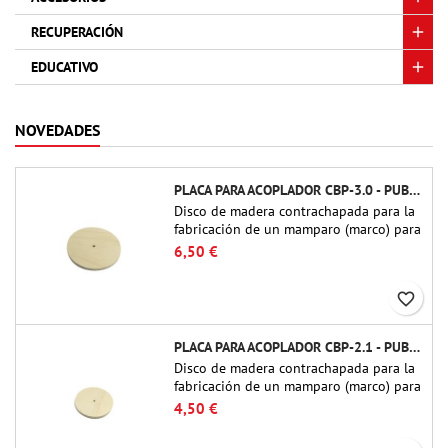
RECUPERACIÓN
EDUCATIVO
NOVEDADES
PLACA PARA ACOPLADOR CBP-3.0 - PUBLIC MISSILES LTD.
Disco de madera contrachapada para la
fabricación de un mamparo (marco) para
acopladores de tubo de 75 mm de
6,50 €
Public Missiles Ltd. (PT-3.0/QT-3.0)
favorite_border
PLACA PARA ACOPLADOR CBP-2.1 - PUBLIC MISSILES LTD.
Disco de madera contrachapada para la
fabricación de un mamparo (marco) para
acopladores de tubo de 54 mm de
4,50 €
Public Missiles Ltd. (PT-2.1 o QT-2.1)