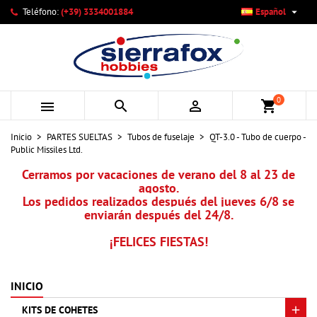

Teléfono:
(+39) 3334001884
Español
×
×
×
Mi lista de deseos
Crear lista de deseos
Iniciar sesión
add_circle_outline
Crear nueva lista
Debe iniciar sesión para guardar productos en su lista de
Nombre de la lista de deseos
deseos.
0



shopping_cart
Cancelar
Iniciar sesión
Inicio
PARTES SUELTAS
Tubos de fuselaje
QT-3.0 - Tubo de cuerpo -
Cancelar
Crear lista de deseos
Public Missiles Ltd.
Cerramos por vacaciones de verano del 8 al 23 de
agosto.
Los pedidos realizados después del jueves 6/8 se
enviarán después del 24/8.
¡FELICES FIESTAS!
INICIO
KITS DE COHETES