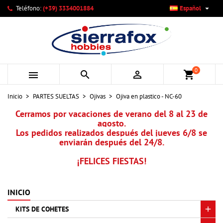

Teléfono:
(+39) 3334001884
Español
×
×
×
Mi lista de deseos
Crear lista de deseos
Iniciar sesión
add_circle_outline
Crear nueva lista
Debe iniciar sesión para guardar productos en su lista de
Nombre de la lista de deseos
deseos.
0



shopping_cart
Cancelar
Iniciar sesión
Inicio
PARTES SUELTAS
Ojivas
Ojiva en plastico - NC-60
Cancelar
Crear lista de deseos
Cerramos por vacaciones de verano del 8 al 23 de
agosto.
Los pedidos realizados después del jueves 6/8 se
enviarán después del 24/8.
¡FELICES FIESTAS!
INICIO
KITS DE COHETES