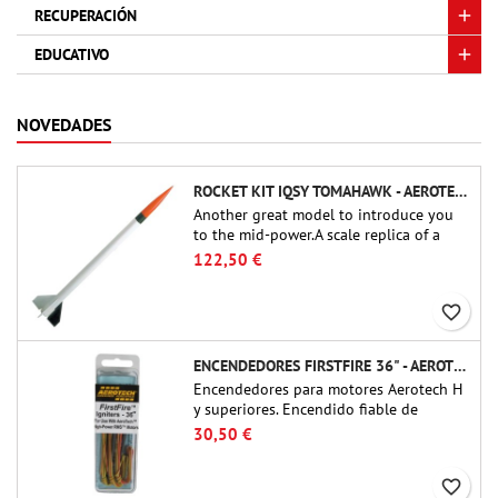
RECUPERACIÓN
EDUCATIVO
NOVEDADES
ROCKET KIT IQSY TOMAHAWK - AEROTECH
Another great model to introduce you
to the mid-power.A scale replica of a
famous sounding rocket, small in size
122,50 €
and peefect to move to higher-level kits.
favorite_border
ENCENDEDORES FIRSTFIRE 36" - AEROTECH
Encendedores para motores Aerotech H
y superiores. Encendido fiable de
motores de hasta 91 cm de longitud.
30,50 €
favorite_border