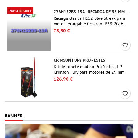
Fuera de stock
276H152BS-15A - RECARGA DE 38 MM CTI
Recarga clásica H152 Blue Streak para
motor recargable Cesaroni P38-2G. El
retardo de 15 segundos se puede
78,50 €
ajustar mediante la herramienta ProDAT
38
favorite_border
CRIMSON FURY PRO - ESTES
Kit de cohete modelo Pro Series II™
Crimson Fury para motores de 29 mm
tipo E, F y G. Diseñado para coheteros
126,90 €
avanzados, Crimson Fury ofrece
lanzamientos emocionantes,
favorite_border
recuperaciones suaves y una experiencia
de construcción tan refinada como los
propios vuelos.
BANNER