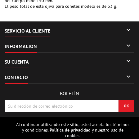
del cuerpo mide 140 mm.
El peso total de esta ojiva para cohetes modelo es de 33 g.

SERVICIO AL CLIENTE

INFORMACIÓN

SU CUENTA

CONTACTO
BOLETÍN
Al continuar utilizando este sitio, usted acepta los términos
y condiciones.
Política de privacidad
y nuestro uso de
cookies.
© Copyright 2026 Sierrafox Hobbies - Model rocket shop, high power