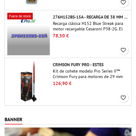
favorite_border
Fuera de stock
276H152BS-15A - RECARGA DE 38 MM CTI
Recarga clásica H152 Blue Streak para
motor recargable Cesaroni P38-2G. El
retardo de 15 segundos se puede
78,50 €
ajustar mediante la herramienta ProDAT
38
favorite_border
CRIMSON FURY PRO - ESTES
Kit de cohete modelo Pro Series II™
Crimson Fury para motores de 29 mm
tipo E, F y G. Diseñado para coheteros
126,90 €
avanzados, Crimson Fury ofrece
lanzamientos emocionantes,
favorite_border
recuperaciones suaves y una experiencia
de construcción tan refinada como los
propios vuelos.
BANNER