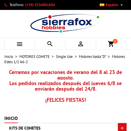

Teléfono:
(+39) 3334001884
Español
×
×
×
Mi lista de deseos
Crear lista de deseos
Iniciar sesión
add_circle_outline
Crear nueva lista
Debe iniciar sesión para guardar productos en su lista de
Nombre de la lista de deseos
deseos.
0



shopping_cart
Cancelar
Iniciar sesión
Inicio
MOTORES COHETE
Single Use
Motores hasta "D"
Motores
Cancelar
Crear lista de deseos
Estes 1/2 A6-2
Cerramos por vacaciones de verano del 8 al 23 de
agosto.
Los pedidos realizados después del jueves 6/8 se
enviarán después del 24/8.
¡FELICES FIESTAS!
INICIO
KITS DE COHETES