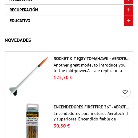
RECUPERACIÓN
EDUCATIVO
NOVEDADES
ROCKET KIT IQSY TOMAHAWK - AEROTECH
Another great model to introduce you
to the mid-power.A scale replica of a
famous sounding rocket, small in size
122,50 €
and peefect to move to higher-level kits.
favorite_border
ENCENDEDORES FIRSTFIRE 36" - AEROTECH
Encendedores para motores Aerotech H
y superiores. Encendido fiable de
motores de hasta 91 cm de longitud.
30,50 €